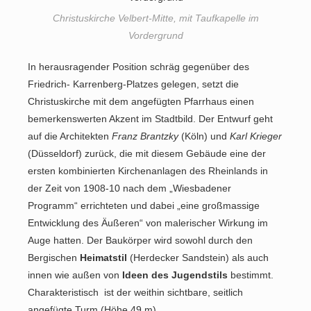
Christuskirche Velbert-Mitte, mit Taufkapelle im
Vordergrund
In herausragender Position schräg gegenüber des
Friedrich- Karrenberg-Platzes gelegen, setzt die
Christuskirche mit dem angefügten Pfarrhaus einen
bemerkenswerten Akzent im Stadtbild. Der Entwurf geht
auf die Architekten
Franz Brantzky
(Köln) und
Karl Krieger
(Düsseldorf) zurück, die mit diesem Gebäude eine der
ersten kombinierten Kirchenanlagen des Rheinlands in
der Zeit von 1908-10 nach dem „Wiesbadener
Programm“ errichteten und dabei „eine großmassige
Entwicklung des Äußeren“ von malerischer Wirkung im
Auge hatten. Der Baukörper wird sowohl durch den
Bergischen
Heimatstil
(Herdecker Sandstein) als auch
innen wie außen von
Ideen des Jugendstils
bestimmt.
Charakteristisch ist der weithin sichtbare, seitlich
angefügte Turm (Höhe 49 m).