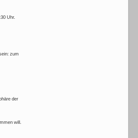
:30 Uhr.
 sein: zum
phäre der
ommen will.