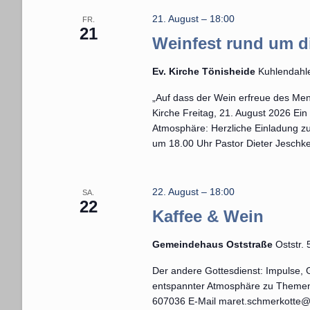
n
e
21. August – 18:00
.
FR.
21
u
S
Weinfest rund um d
u
n
Ev. Kirche Tönisheide
Kuhlendahle
c
d
h
„Auf dass der Wein erfreue des Men
Kirche Freitag, 21. August 2026 E
A
e
Atmosphäre: Herzliche Einladung zu
n
n
um 18.00 Uhr Pastor Dieter Jeschke
a
s
c
h
i
22. August – 18:00
SA.
22
V
Kaffee & Wein
c
e
h
r
Gemeindehaus Oststraße
Oststr.
a
t
Der andere Gottesdienst: Impulse, 
n
entspannter Atmosphäre zu Themen 
e
s
607036 E-Mail maret.schmerkotte@k