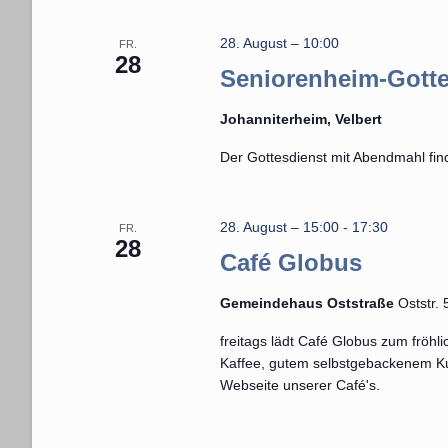
l
28. August – 10:00
FR.
w
28
Seniorenheim-Gotte
o
r
Johanniterheim, Velbert
t
Der Gottesdienst mit Abendmahl fin
.
28. August – 15:00
-
17:30
FR.
28
Café Globus
Gemeindehaus Oststraße
Oststr.
freitags lädt Café Globus zum fröhl
Kaffee, gutem selbstgebackenem Kuc
Webseite unserer Café's.