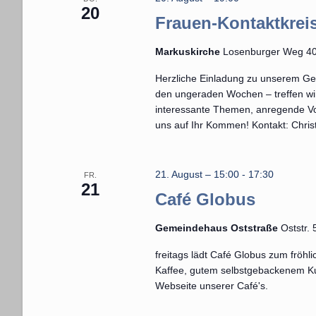
m
20
ü
a
Frauen-Kontaktkrei
w
s
l
ä
s
Markuskirche
Losenburger Weg 40
h
t
e
Herzliche Einladung zu unserem Ges
l
l
u
den ungeraden Wochen – treffen wir
e
w
interessante Themen, anregende Vo
n
n
uns auf Ihr Kommen! Kontakt: Chris
o
.
g
r
t
e
21. August – 15:00
-
17:30
FR.
e
21
Café Globus
n
i
n
S
Gemeindehaus Oststraße
Oststr.
g
u
freitags lädt Café Globus zum fröhl
e
Kaffee, gutem selbstgebackenem Kuc
c
b
Webseite unserer Café's.
e
h