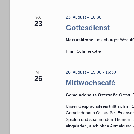
n
t
a
,
23. August – 10:30
SO.
l
23
N
Gottesdienst
t
u
a
Markuskirche
Losenburger Weg 40
n
v
Pfrin. Schmerkotte
g
i
e
n
g
26. August – 15:00
-
16:30
MI.
S
26
a
Mittwochscafé
c
t
h
Gemeindehaus Oststraße
Oststr.
l
i
Unser Gesprächskreis trifft sich i
ü
Gemeindehaus Oststraße. Es erwart
o
s
Spielen und spannenden Themen. Das 
s
n
eingeladen, auch ohne Anmeldung 
e