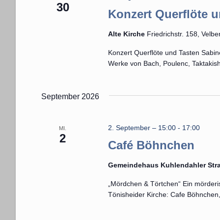
30
Konzert Querflöte 
Alte Kirche
Friedrichstr. 158, Velb
Konzert Querflöte und Tasten Sabin
Werke von Bach, Poulenc, Taktakis
September 2026
2. September – 15:00
-
17:00
MI.
2
Café Böhnchen
Gemeindehaus Kuhlendahler Str
„Mördchen & Törtchen“ Ein mörderisc
Tönisheider Kirche: Cafe Böhnchen,