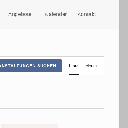
Angebote
Kalender
Kontakt
Website-
Suche
V
ANSTALTUNGEN SUCHEN
Liste
Monat
e
umschalt
r
a
n
s
t
a
l