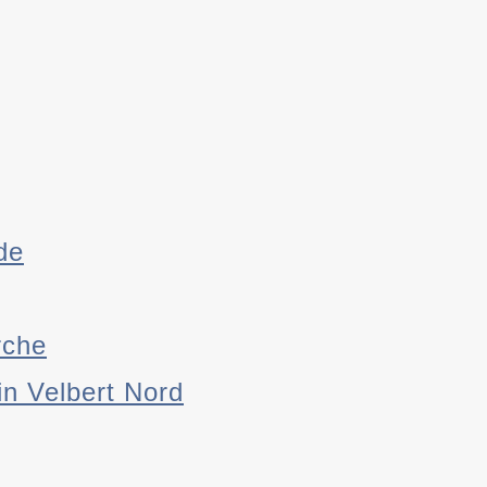
de
rche
in Velbert Nord