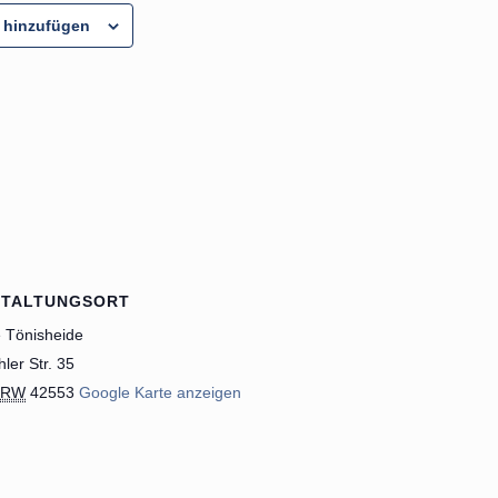
 hinzufügen
STALTUNGSORT
e Tönisheide
ler Str. 35
NRW
42553
Google Karte anzeigen