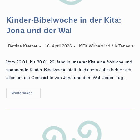
Kinder-Bibelwoche in der Kita:
Jona und der Wal
Beitrags-
Beitrag
Beitrags-
Bettina Kretzer
16. April 2026
KiTa Wirbelwind
/
KiTanews
Autor:
veröffentlicht:
Kategorie:
Vom 26.01. bis 30.01.26 fand in unserer Kita eine fröhliche und
spannende Kinder-Bibelwoche statt. In diesem Jahr drehte sich
alles um die Geschichte von Jona und dem Wal. Jeden Tag…
Kinder-
Weiterlesen
Bibelwoche
In
Der
Kita:
Jona
Und
Der
Wal