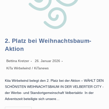
2. Platz bei Weihnachtsbaum-
Aktion
Beitrags-
Beitrag
Bettina Kretzer
26. Januar 2026
Autor:
veröffentlicht:
Beitrags-
KiTa Wirbelwind
/
KiTanews
Kategorie:
Kita Wirbelwind belegt den 2. Platz bei der Aktion – WÄHLT DEN
SCHÖNSTEN WEIHNACHTSBAUM IN DER VELBERTER CITY -
der Werbe- und Standortgemeinschaft Velbertaktiv In der
Adventszeit beteiligte sich unsere…