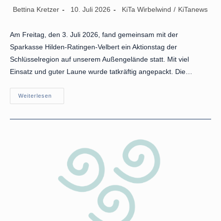
Beitrags-
Beitrag
Beitrags-
Bettina Kretzer
10. Juli 2026
KiTa Wirbelwind
/
KiTanews
Autor:
veröffentlicht:
Kategorie:
Am Freitag, den 3. Juli 2026, fand gemeinsam mit der
Sparkasse Hilden-Ratingen-Velbert ein Aktionstag der
Schlüsselregion auf unserem Außengelände statt. Mit viel
Einsatz und guter Laune wurde tatkräftig angepackt. Die…
Erfolgreicher
Weiterlesen
Aktionstag
Der
Schlüsselregion
Auf
Unserem
Außengelände