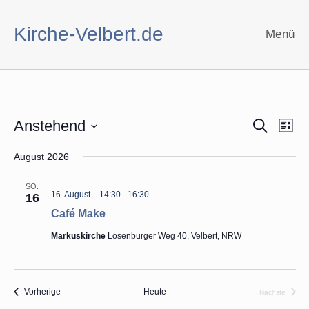
Zum
Inhalt
Kirche-Velbert.de
Menü
springen
Veranstaltungen
V
V
Anstehend
S
L
u
e
e
i
D
c
r
r
s
August 2026
h
a
t
a
a
e
t
e
n
n
SO.
16. August – 14:30
-
16:30
u
16
s
s
Café Make
m
t
t
w
a
a
Markuskirche
Losenburger Weg 40, Velbert, NRW
ä
l
l
t
t
h
u
u
l
Veranstaltungen
Vorherige
Heute
Nächste
n
n
e
Veranstalt