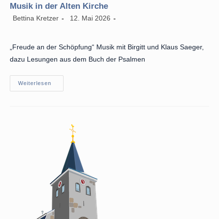
Musik in der Alten Kirche
Beitrags-
Beitrag
Beitrags-
Bettina Kretzer
12. Mai 2026
Autor:
veröffentlicht:
Kategorie:
„Freude an der Schöpfung“ Musik mit Birgitt und Klaus Saeger,
dazu Lesungen aus dem Buch der Psalmen
Musik
Weiterlesen
In
Der
Alten
Kirche