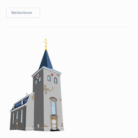
Konzert
Weiterlesen
Des
Shanty-
Chors
Velbert