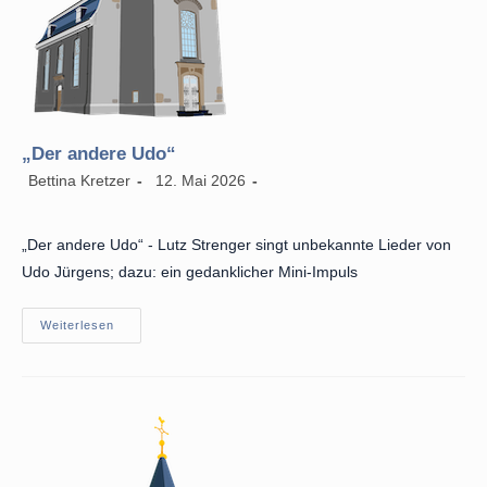
„Der andere Udo“
Beitrags-
Beitrag
Beitrags-
Bettina Kretzer
12. Mai 2026
Autor:
veröffentlicht:
Kategorie:
„Der andere Udo“ - Lutz Strenger singt unbekannte Lieder von
Udo Jürgens; dazu: ein gedanklicher Mini-Impuls
„Der
Weiterlesen
Andere
Udo“