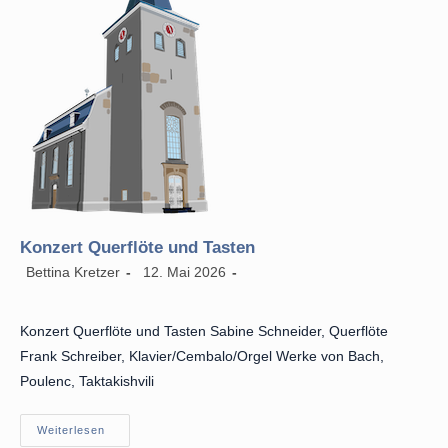
Konzert Querflöte und Tasten
Beitrags-
Beitrag
Beitrags-
Bettina Kretzer
12. Mai 2026
Autor:
veröffentlicht:
Kategorie:
Konzert Querflöte und Tasten Sabine Schneider, Querflöte
Frank Schreiber, Klavier/Cembalo/Orgel Werke von Bach,
Poulenc, Taktakishvili
Konzert
Weiterlesen
Querflöte