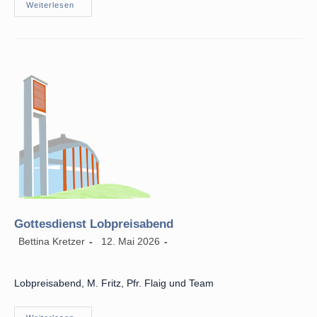
Kantorei
Weiterlesen
Konzert
Gottesdienst Lobpreisabend
Beitrags-
Beitrag
Beitrags-
Bettina Kretzer
12. Mai 2026
Autor:
veröffentlicht:
Kategorie:
Lobpreisabend, M. Fritz, Pfr. Flaig und Team