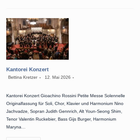
Mit
Familie
Goschau
(16:00
Uhr)
Kantorei Konzert
Beitrags-
Beitrag
Beitrags-
Bettina Kretzer
12. Mai 2026
Autor:
veröffentlicht:
Kategorie:
Kantorei Konzert Gioachino Rossini Petite Messe Solennelle
Originalfassung für Soli, Chor, Klavier und Harmonium Nino
Jachvadze, Sopran Judith Gennrich, Alt Youn-Seong Shim,
Tenor Valentin Ruckebier, Bass Gijs Burger, Harmonium
Maryna…