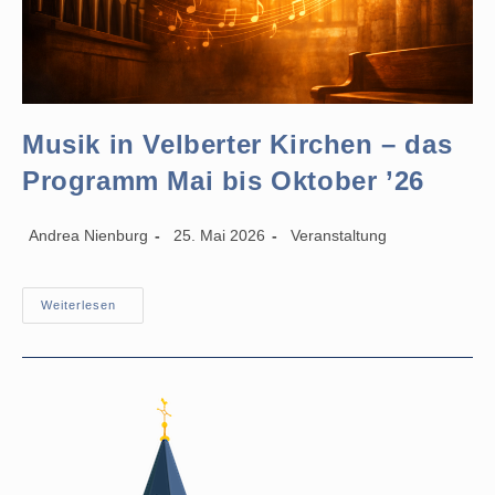
Musik in Velberter Kirchen – das
Programm Mai bis Oktober ’26
Beitrags-
Beitrag
Beitrags-
Andrea Nienburg
25. Mai 2026
Veranstaltung
Autor:
veröffentlicht:
Kategorie:
Musik
Weiterlesen
In
Velberter
Kirchen
–
Das
Programm
Mai
Bis
Oktober
’26