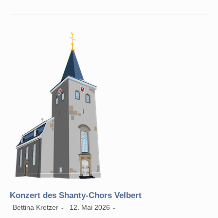
Und
Tasten
Konzert des Shanty-Chors Velbert
Beitrags-
Beitrag
Beitrags-
Bettina Kretzer
12. Mai 2026
Autor:
veröffentlicht:
Kategorie: