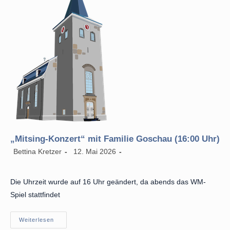
„Mitsing-Konzert“ mit Familie Goschau (16:00 Uhr)
Beitrags-
Beitrag
Beitrags-
Bettina Kretzer
12. Mai 2026
Autor:
veröffentlicht:
Kategorie:
Die Uhrzeit wurde auf 16 Uhr geändert, da abends das WM-
Spiel stattfindet
„Mitsing-
Weiterlesen
Konzert“