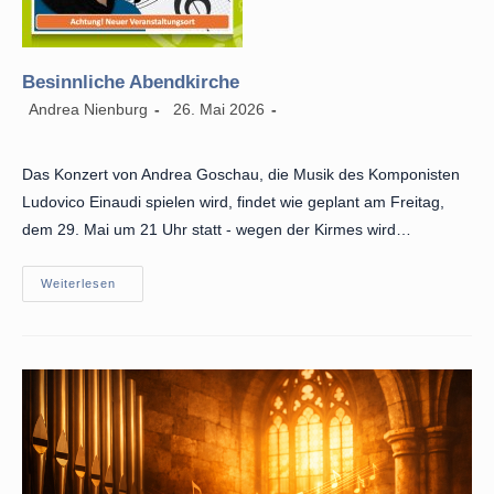
Besinnliche Abendkirche
Beitrags-
Beitrag
Beitrags-
Andrea Nienburg
26. Mai 2026
Autor:
veröffentlicht:
Kategorie:
Das Konzert von Andrea Goschau, die Musik des Komponisten
Ludovico Einaudi spielen wird, findet wie geplant am Freitag,
dem 29. Mai um 21 Uhr statt - wegen der Kirmes wird…
Besinnliche
Weiterlesen
Abendkirche